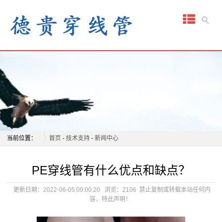
网
站
首
页
关
于
我
当前位置：
首页
-
技术支持
-
新闻中心
们
PE穿线管有什么优点和缺点？
产
更新日期：2022-06-05 09:00:20
浏览：2106
禁止复制或转载本站任何内
容，特此声明！
品
中