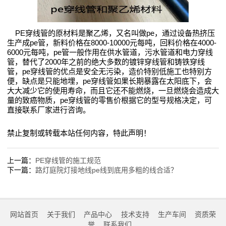
质
荣
PE穿线管的原材料是聚乙烯，又
名叫做pe，通过设备热挤压
生产成pe管，新料价格在8000-10000元每吨，回料价格在4000-
誉
6000元每吨，pe管一般作用在供水管道，污水管道和电力穿线
管，替代了2000年之前的绝大多数的镀锌穿线管和铸铁穿线
管，pe穿线管的优点是安全无污染，造价特别低施工也特别方
联
便，缺点是只能地埋，pe穿线管如果长期暴露在太阳底下，会
大大减少它的使用寿命，而且它还不能燃烧，一旦燃烧会造成大
系
量的致癌物质，pe穿线管的零售价根据它的型号规格决定，可
直接联系厂家进行咨询。
我
禁止复制或转载本站任何内容，特此声明！
们
上一篇：
PE穿线管的施工规范
下一篇：
路灯庭院灯接地线pe线到底用多粗的线合适？
网站首页
关于我们
产品中心
技术支持
生产车间
资质荣
誉
联系我们