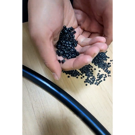
心
技
术
支
持
生
产
车
间
资